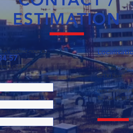
ESTIMATION
Localisati
tion, appelez-nous au :
34 57
sage ci-dessous.
3 rue de Fruges
62130 Saint-Pol
cem.promoteur
Tél : 06 45 88 3