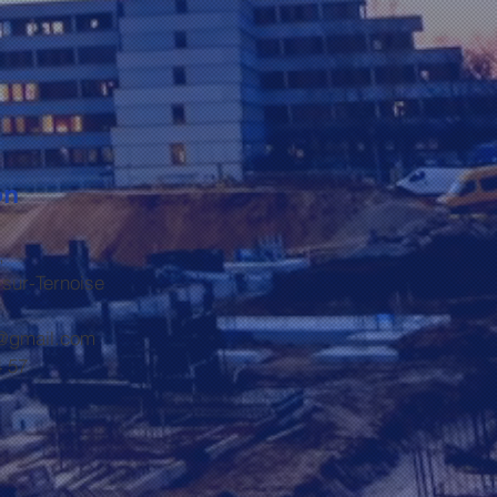
on
,
-sur-Ternoise
@gmail.com
4 57