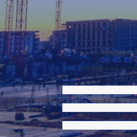
Pour toute question ou estima
06 45 88 
ou envoyez-nous un mes
Prénom
Nom
E-mail
Téléphone