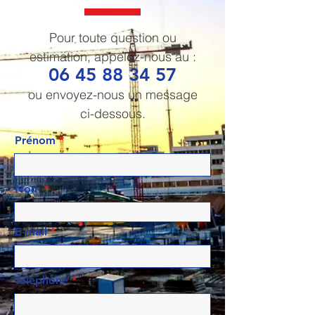
Pour toute question ou
estimation, appelez-nous au :
06 45 88 34 57
ou envoyez-nous un message
ci-dessous.
Prénom
Nom
E-mail
Téléphone